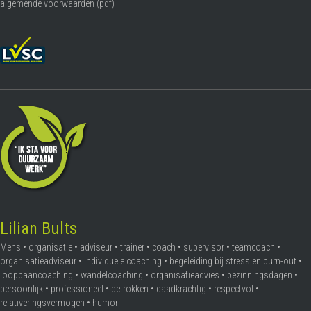
algemende voorwaarden (pdf)
Lilian Bults
Mens • organisatie • adviseur • trainer • coach • supervisor • teamcoach •
organisatieadviseur • individuele coaching • begeleiding bij stress en burn-out •
loopbaancoaching • wandelcoaching • organisatieadvies • bezinningsdagen •
persoonlijk • professioneel • betrokken • daadkrachtig • respectvol •
relativeringsvermogen • humor