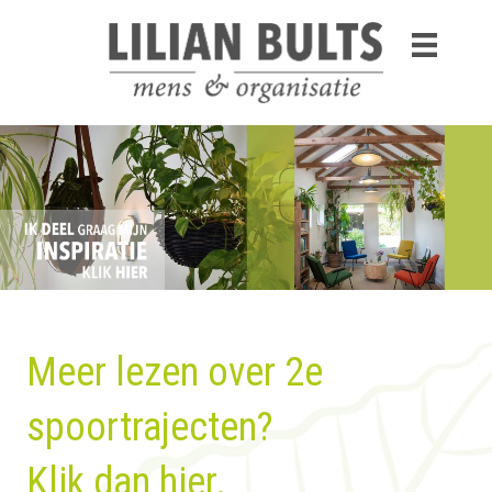
Meer lezen over 2e
spoortrajecten?
Klik dan hier
.