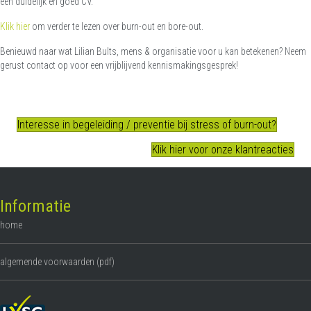
een duidelijk en goed CV.
Klik hier
om verder te lezen over burn-out en bore-out.
Benieuwd naar wat Lilian Bults, mens & organisatie voor u kan betekenen? Neem
gerust contact op voor een vrijblijvend kennismakingsgesprek!
Interesse in begeleiding / preventie bij stress of burn-out?
Klik hier voor onze klantreacties
Informatie
home
algemende voorwaarden (pdf)