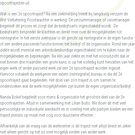
spoortrajecten uit.
Wat is een 2
e
spoortraject? Na een ziekmelding treedt bij langdurig verzuim de
Wet Verbetering Poortwachter in werking. De verzuimmanager of casemanager
begeleidt dit proces en zorgt dat de bedrijfsarts ingeschakeld wordt. De
bedrijfsarts bespreekt de klachten en denkt mee over de mogelijkheden tot
reïntegratie. In het eerste ziektejaar is dit gericht op reïntegratie in de eigen functie
of een andere passende functie binnen het bedrijf of de organisatie. Rond een jaar
ziekte wordt meestal een arbeidsdeskundige ingeschakeld om te kijken naar de
mogelijkheden én beperkingen. Na één jaar ziekte en met het vooruitzicht dat er
niet binnen drie maanden een grote kans is op het volledig kunt hervatten van het
eigen werk of ander passend werk zal een 2
e
spoortraject worden ingezet.
Hiervoor schakelt de werkgever een extern (reïntegratie) bureau in die dit 2
e
spoortraject gaat begeleiden. Het doel van zo’n traject is om samen te
onderzoeken wat de werk-mogelijkheden zijn buiten de eigen organisatie/bedrijf.
Nanda Bokel begeleidt voor mens & organisatie het grootste deel van de 2
e
spoortrajecten. Altijd in samenwerking met Lilian Bults. We doen dit met veel
persoonlijke en individuele aandacht en in overleg met alle partijen bieden we een
traject precies op maat met oog voor duurzame effecten.
Afhankelijk van de vraag van de werknemer is dit traject niet altijd direct en zeker
niet alleen gericht op het zo snel mogelijk vinden van ander werk.