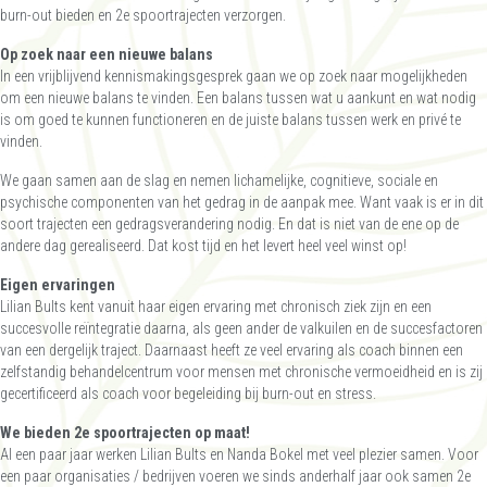
burn-out bieden en 2e spoortrajecten verzorgen.
Op zoek naar een nieuwe balans
In een vrijblijvend kennismakingsgesprek gaan we op zoek naar mogelijkheden
om een nieuwe balans te vinden. Een balans tussen wat u aankunt en wat nodig
is om goed te kunnen functioneren en de juiste balans tussen werk en privé te
vinden.
We gaan samen aan de slag en nemen lichamelijke, cognitieve, sociale en
psychische componenten van het gedrag in de aanpak mee. Want vaak is er in dit
soort trajecten een gedragsverandering nodig. En dat is niet van de ene op de
andere dag gerealiseerd. Dat kost tijd en het levert heel veel winst op!
Eigen ervaringen
Lilian Bults kent vanuit haar eigen ervaring met chronisch ziek zijn en een
succesvolle reïntegratie daarna, als geen ander de valkuilen en de succesfactoren
van een dergelijk traject. Daarnaast heeft ze veel ervaring als coach binnen een
zelfstandig behandelcentrum voor mensen met chronische vermoeidheid en is zij
gecertificeerd als coach voor begeleiding bij burn-out en stress.
We bieden 2e spoortrajecten op maat!
Al een paar jaar werken Lilian Bults en Nanda Bokel met veel plezier samen. Voor
een paar organisaties / bedrijven voeren we sinds anderhalf jaar ook samen 2
e