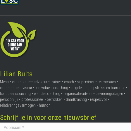
Lilian Bults
Mens • organisatie • adviseur • trainer • coach • supervisor • teamcoach •
organisatieadviseur • individuele coaching • begeleiding bij stress en burn-out •
loopbaancoaching • wandelcoaching • organisatieadvies • bezinningsdagen •
persoonlijk • professioneel • betrokken • daadkrachtig • respectvol •
relativeringsvermogen • humor
Schrijf je in voor onze nieuwsbrief