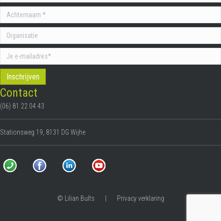
Contact
(06) 81 22 04 43
Stationsweg 19, 8131 DG Wijhe
© Lilian Bults |
Privacy verklaring