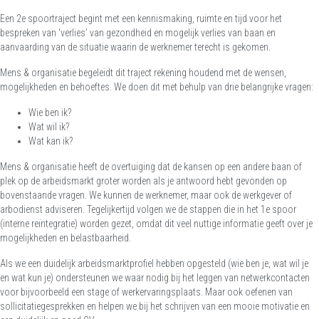
Een 2
e
spoortraject begint met een kennismaking, ruimte en tijd voor het
bespreken van ‘verlies’ van gezondheid en mogelijk verlies van baan en
aanvaarding van de situatie waarin de werknemer terecht is gekomen.
Mens & organisatie begeleidt dit traject rekening houdend met de wensen,
mogelijkheden en behoeftes. We doen dit met behulp van drie belangrijke vragen:
Wie ben ik?
Wat wil ik?
Wat kan ik?
Mens & organisatie heeft de overtuiging dat de kansen op een andere baan of
plek op de arbeidsmarkt groter worden als je antwoord hebt gevonden op
bovenstaande vragen. We kunnen de werknemer, maar ook de werkgever of
arbodienst adviseren. Tegelijkertijd volgen we de stappen die in het 1
e
spoor
(interne reïntegratie) worden gezet, omdat dit veel nuttige informatie geeft over je
mogelijkheden en belastbaarheid.
Als we een duidelijk arbeidsmarktprofiel hebben opgesteld (wie ben je, wat wil je
en wat kun je) ondersteunen we waar nodig bij het leggen van netwerkcontacten
voor bijvoorbeeld een stage of werkervaringsplaats. Maar ook oefenen van
sollicitatiegesprekken en helpen we bij het schrijven van een mooie motivatie en