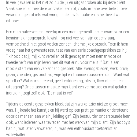
In veel gevallen is het niet zo duidelijk en uitgesproken als bij deze cliënt.
Vaak spelen er meerdere oorzaken een rol, zoals irritatie over beleid, over
veranderingen of iets wat wringt in de privésituatie en is het beeld wat
diffuser.
Een man halverwege de veertig in een managementfunctie kwam voor een
kennismakingsgesprek. Ik wist nog niet veel van zijn coachvraag;
vermoeidheid, niet goed voelen zonder lichamelijke oorzaak. Toen ik hem
vroeg naar het gewenste resultaat van een serie coachgesprekken zei hij:
“Ik hoop dat jij mij kunt vertellen of ik genoegen moet nemen voor de
tweede helft van mijn leven met dit wat er nu voor me is. “ Dat is een
mooie start van een verkennend gesprek. Alle levensgebieden, werk, privé,
gezin, vrienden, gezondheid, vrije tijd en financiën passeren dan. Want wat
speelt er? Wat is inspirerend, geeft voldoening, plezier, flow of biedt een
uitdaging? Ondertussen maakte mijn klant een vermoeide en wat gelaten
indruk, hij zegt zelf ook; “De maat is vol”.
Tijdens de eerste gesprekken bleek dat zijn werkplezier niet zo groot meer
was. Hij kende het kunstje en hij werd op een prettige manier ondersteund
door de mensen aan wie hij leiding gaf. Zijn bestuurder ondersteunde hem
ook, want iedereen was tevreden met het werk van mijn cliënt. Zijn hobby’s
had hij wat laten verwateren, hij was een enthousiast toetsenist en
volleyballer.