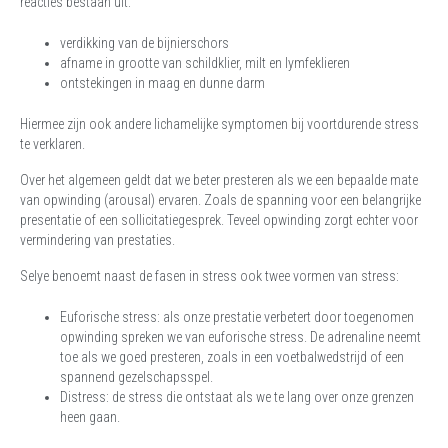
reacties bestaan uit:
verdikking van de bijnierschors
afname in grootte van schildklier, milt en lymfeklieren
ontstekingen in maag en dunne darm
Hiermee zijn ook andere lichamelijke symptomen bij voortdurende stress
te verklaren.
Over het algemeen geldt dat we beter presteren als we een bepaalde mate
van opwinding (arousal) ervaren. Zoals de spanning voor een belangrijke
presentatie of een sollicitatiegesprek. Teveel opwinding zorgt echter voor
vermindering van prestaties.
Selye benoemt naast de fasen in stress ook twee vormen van stress:
Euforische stress: als onze prestatie verbetert door toegenomen
opwinding spreken we van euforische stress. De adrenaline neemt
toe als we goed presteren, zoals in een voetbalwedstrijd of een
spannend gezelschapsspel.
Distress: de stress die ontstaat als we te lang over onze grenzen
heen gaan.