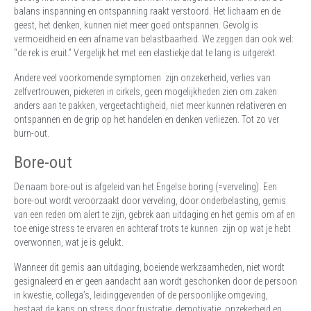
balans inspanning en ontspanning raakt verstoord. Het lichaam en de
geest, het denken, kunnen niet meer goed ontspannen. Gevolg is
vermoeidheid en een afname van belastbaarheid. We zeggen dan ook wel:
“de rek is eruit.” Vergelijk het met een elastiekje dat te lang is uitgerekt.
Andere veel voorkomende symptomen zijn onzekerheid, verlies van
zelfvertrouwen, piekeren in cirkels, geen mogelijkheden zien om zaken
anders aan te pakken, vergeetachtigheid, niet meer kunnen relativeren en
ontspannen en de grip op het handelen en denken verliezen. Tot zo ver
burn-out.
Bore-out
De naam bore-out is afgeleid van het Engelse boring (=verveling). Een
bore-out wordt veroorzaakt door verveling, door onderbelasting, gemis
van een reden om alert te zijn, gebrek aan uitdaging en het gemis om af en
toe enige stress te ervaren en achteraf trots te kunnen zijn op wat je hebt
overwonnen, wat je is gelukt.
Wanneer dit gemis aan uitdaging, boeiende werkzaamheden, niet wordt
gesignaleerd en er geen aandacht aan wordt geschonken door de persoon
in kwestie, collega’s, leidinggevenden of de persoonlijke omgeving,
bestaat de kans op stress door frustratie, demotivatie, onzekerheid en