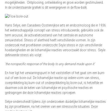
mogelijkheden. Ontplooiing, ontwikkeling en groei worden gestimuleerd.
In de onderstaande grafiek is dit weergegeven in de flow-balk.
Hans Selye, een Canadees-Oostenrijkse arts en endocrinoloog die in 1936
het wetenschappelijk concept van stress introduceerde, gebruikte ook de
term arousal, de activatietoestand van het centrale en autonome
zenuwstelsel. Stress of alertheid heeft verschillende vormen. In zijn
onderzoek met proefdieren onderzocht Seyle stress in zijn verschillende
hoedanigheden en de lichamelijke reacties veroorzaakt door stress. Seyle
definieerde stress als volgt:
‘the nonspecific response of the body to any demand made upon it’
En hier ligt het verwarringspunt in het vaststellen of het gaat om een burn-
out of een bore-out. De lichamelijke reactie op iedere vorm van stress,
overprikkeling bij burn-out of onderprikkeling bij bore-out, is hetzelfde en
daarmee ook de keten van lichamelijke en psychische reacties en
gedragingen die deze lichamelijke reacties oproepen.
Selye onderscheidt tijdens zijn onderzoeken duidelijke lichamelijke reacties
bij zijn proefdieren, na het creëren van een stressvolle situaties. Deze