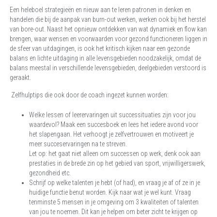
Een heleboel strategieën en nieuw aan te leren patronen in denken en
handelen die bij de aanpak van burn-out werken, werken ook bij het herstel
van bore-out. Naast het opnieuw ontdekken van wat dynamiek en flow kan
brengen, waar wensen en voorwaarden voor gezond functioneren liggen in
de sfeer van uitdagingen, is ook het kritisch kijken naar een gezonde
balans en lichte uitdaging in alle levensgebieden noodzakelijk, omdat de
balans meestal in verschillende levensgebieden, deelgebieden verstoord is
geraakt.
Zelfhulptips die ook door de coach ingezet kunnen worden:
Welke lessen of leerervaringen uit successituaties zijn voor jou
waardevol? Maak een succesboek en lees het iedere avond voor
het slapengaan. Het verhoogt je zelfvertrouwen en motiveert je
meer succeservaringen na te streven.
Let op: het gaat niet alleen om successen op werk, denk ook aan
prestaties in de brede zin op het gebied van sport, vrijwilligerswerk,
gezondheid etc.
Schrijf op welke talenten je hebt (of had), en vraag je af of ze in je
huidige functie benut worden. Kijk naar wat je wel kunt. Vraag
tenminste 5 mensen in je omgeving om 3 kwaliteiten of talenten
van jou te noemen. Dit kan je helpen om beter zicht te krijgen op