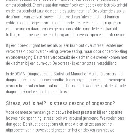
ontevredenheid. Er ontstaat dan vanzelf ook een gebrek aan betrokkenheid
en de tevredenheid t.a.v. de eigen prestaties neemt af. De volgende stap is
de afname van zelfvertrouwen, het gevoel van falen en het niet kunnen
voldoen aan de eigen normen aangaande presteren. Er is geen groei en
ontplooiing en daardoor een gemis aan voldoening. Iedereen kan dit
treffen, maar mensen met een hoog ambitieniveau lopen een groter risico.
Bij een bore-out gaat het net als bij een burn-out over stress, echter niet
veroorzaakt door overprikkeling, overbelasting, maar door onderprikkeling
en ondervraging. De stress veroorzaakt de klachten die overeenkomen met
de klachten bij een burn-out. De oorzaak is echter totaal verschillend.
In de DSM V (Diagnostic and Statistical Manual of Mental Disorders- het
diagnostisch en statistisch handboek van psychiatrische aandoeningen)
worden bore-out en burn-out nog niet genoemd, waarmee ook de officiële
diagnostiek niet eenduidig geregeld is.
Stress, wat is het? Is stress gezond of ongezond?
Voor de meeste mensen geldt dat we het best presteren bij een beperkte
hoeveelheid spanning, stress, ook wel arousal genoemd. We voelen ons
dan goed. De situatie daagt ons uit, maakt alert en zet aan tot het
uitproberen van nieuwe vaardigheden en het ontdekken van nieuwe