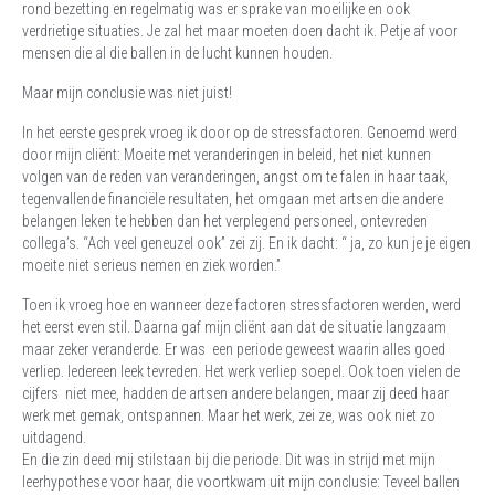
rond bezetting en regelmatig was er sprake van moeilijke en ook
verdrietige situaties. Je zal het maar moeten doen dacht ik. Petje af voor
mensen die al die ballen in de lucht kunnen houden.
Maar mijn conclusie was niet juist!
In het eerste gesprek vroeg ik door op de stressfactoren. Genoemd werd
door mijn cliënt: Moeite met veranderingen in beleid, het niet kunnen
volgen van de reden van veranderingen, angst om te falen in haar taak,
tegenvallende financiële resultaten, het omgaan met artsen die andere
belangen leken te hebben dan het verplegend personeel, ontevreden
collega’s. “Ach veel geneuzel ook” zei zij. En ik dacht: “ ja, zo kun je je eigen
moeite niet serieus nemen en ziek worden.”
Toen ik vroeg hoe en wanneer deze factoren stressfactoren werden, werd
het eerst even stil. Daarna gaf mijn cliënt aan dat de situatie langzaam
maar zeker veranderde. Er was een periode geweest waarin alles goed
verliep. Iedereen leek tevreden. Het werk verliep soepel. Ook toen vielen de
cijfers niet mee, hadden de artsen andere belangen, maar zij deed haar
werk met gemak, ontspannen. Maar het werk, zei ze, was ook niet zo
uitdagend.
En die zin deed mij stilstaan bij die periode. Dit was in strijd met mijn
leerhypothese voor haar, die voortkwam uit mijn conclusie: Teveel ballen