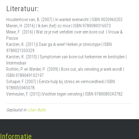
Literatuur:
Houdenhove van, B. (2007) | In wankel evenwicht | ISBN 9020960202
Marien, H. (2016) | Ik ben (het) zo moe | ISBN 9789089316073
Mewe, F. (2016) | Wat ze je niet vertellen over een bore-out | Vrouw &
Passie
Karsten, K. (2011)| Daar ga ik weer! Herken je stresstype | ISBN
9789021550329
Karsten, K. (2010) | Symptomen van bore-out herkennen en bestrijden |
Intermediair
Rothlin, P. en Werder, P. (2009) | Bore out, als verveling je werk wordt |
ISBN 9789049102197
Schaper, F. (2007) | Eerste hulp bij stress en vermoeidheid | ISBN
9789055945078
Vermeulen, F. (2015) |Vechten tegen verveling | ISBN 9789089243782
Geplaatst in
Lilian Bults
Informatie