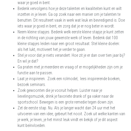
waar je goed in bent.
Bedenk vervolgens hoe je deze talenten en kwaliteiten kunt en wilt
inzetten in je leven. Ga op zoek naar een manier om je talenten te
benutten. Dit resulteert vaak in werk wat leuk en bevredigend is. Doe
iets waar je goed in bent, en zorg dat je er nog beter in wordt.
Neem kleine stapjes. Bedenk welk eerste kleine stapje je kunt zetten
in de richting van jouw gewenste werk of leven. Bedenk dat 100
kleine stapjes leiden naar een groot resultaat. Stel kleine doelen:
als het lukt, motiveert het je verder te gaan.
Stel je voor dat je niets verandert. Hoe zit je er dan over tien jaar bij?
En wil je dat?
Ga praten met je meerdere en vraag of er mogelijkheden zijn om je
functie aan te passen.
Laat je inspireren. Zoek een rolmodel, lees inspirerende boeken,
bezoek seminars.
Zoek gewoonten die je vooruit helpen. Luister naar je
lievelingsmuziek, drink je favoriete drank of ga vaker naar de
sportschool. Bewegen is een grote remedie tegen down zijn.
Zet de eerste stap. Nu. Als je langer wacht dan 24 uur met het
uitvoeren van een idee, gebeurt het nooit. Zoek uit welke kanten van
je werk, je leven, je het minst leuk vindt en bekijk of je dit aspect
kunt beïnvloeden.