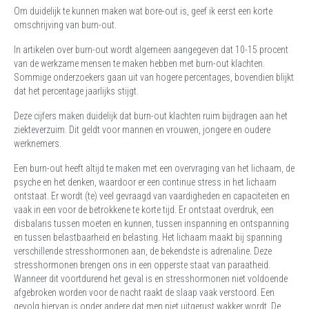
Om duidelijk te kunnen maken wat bore-out is, geef ik eerst een korte
omschrijving van burn-out.
In artikelen over burn-out wordt algemeen aangegeven dat 10-15 procent
van de werkzame mensen te maken hebben met burn-out klachten.
Sommige onderzoekers gaan uit van hogere percentages, bovendien blijkt
dat het percentage jaarlijks stijgt.
Deze cijfers maken duidelijk dat burn-out klachten ruim bijdragen aan het
ziekteverzuim. Dit geldt voor mannen en vrouwen, jongere en oudere
werknemers.
Een burn-out heeft altijd te maken met een overvraging van het lichaam, de
psyche en het denken, waardoor er een continue stress in het lichaam
ontstaat. Er wordt (te) veel gevraagd van vaardigheden en capaciteiten en
vaak in een voor de betrokkene te korte tijd. Er ontstaat overdruk, een
disbalans tussen moeten en kunnen, tussen inspanning en ontspanning
en tussen belastbaarheid en belasting. Het lichaam maakt bij spanning
verschillende stresshormonen aan, de bekendste is adrenaline. Deze
stresshormonen brengen ons in een opperste staat van paraatheid.
Wanneer dit voortdurend het geval is en stresshormonen niet voldoende
afgebroken worden voor de nacht raakt de slaap vaak verstoord. Een
gevolg hiervan is onder andere dat men niet uitgerust wakker wordt. De