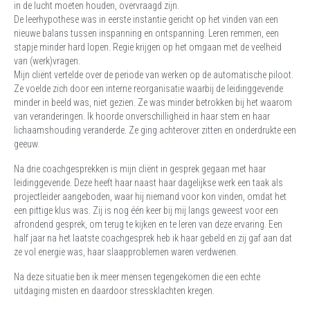
in de lucht moeten houden, overvraagd zijn.
De leerhypothese was in eerste instantie gericht op het vinden van een
nieuwe balans tussen inspanning en ontspanning. Leren remmen, een
stapje minder hard lopen. Regie krijgen op het omgaan met de veelheid
van (werk)vragen.
Mijn cliënt vertelde over de periode van werken op de automatische piloot.
Ze voelde zich door een interne reorganisatie waarbij de leidinggevende
minder in beeld was, niet gezien. Ze was minder betrokken bij het waarom
van veranderingen. Ik hoorde onverschilligheid in haar stem en haar
lichaamshouding veranderde. Ze ging achterover zitten en onderdrukte een
geeuw.
Na drie coachgesprekken is mijn cliënt in gesprek gegaan met haar
leidinggevende. Deze heeft haar naast haar dagelijkse werk een taak als
projectleider aangeboden, waar hij niemand voor kon vinden, omdat het
een pittige klus was. Zij is nog één keer bij mij langs geweest voor een
afrondend gesprek, om terug te kijken en te leren van deze ervaring. Een
half jaar na het laatste coachgesprek heb ik haar gebeld en zij gaf aan dat
ze vol energie was, haar slaapproblemen waren verdwenen.
Na deze situatie ben ik meer mensen tegengekomen die een echte
uitdaging misten en daardoor stressklachten kregen.