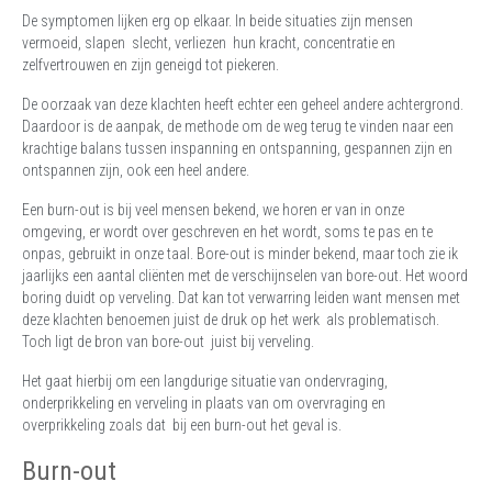
De symptomen lijken erg op elkaar. In beide situaties zijn mensen
vermoeid, slapen slecht, verliezen hun kracht, concentratie en
zelfvertrouwen en zijn geneigd tot piekeren.
De oorzaak van deze klachten heeft echter een geheel andere achtergrond.
Daardoor is de aanpak, de methode om de weg terug te vinden naar een
krachtige balans tussen inspanning en ontspanning, gespannen zijn en
ontspannen zijn, ook een heel andere.
Een burn-out is bij veel mensen bekend, we horen er van in onze
omgeving, er wordt over geschreven en het wordt, soms te pas en te
onpas, gebruikt in onze taal. Bore-out is minder bekend, maar toch zie ik
jaarlijks een aantal cliënten met de verschijnselen van bore-out. Het woord
boring duidt op verveling. Dat kan tot verwarring leiden want mensen met
deze klachten benoemen juist de druk op het werk als problematisch.
Toch ligt de bron van bore-out juist bij verveling.
Het gaat hierbij om een langdurige situatie van ondervraging,
onderprikkeling en verveling in plaats van om overvraging en
overprikkeling zoals dat bij een burn-out het geval is.
Burn-out