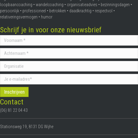
loopbaancoaching • wandelcoaching • organisatieadvies • bezinningsdagen •
persoonlijk • professioneel • betrokken • daadkrachtig • respectvol •
relativeringsvermogen • humor
Schrijf je in voor onze nieuwsbrief
Contact
(06) 81 22 04 43
Stationsweg 19, 8131 DG Wijhe