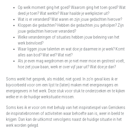
Op welk moment ging het goed? Waarom ging het toen goed? Wat
deed je toen? Wat werkte? Waar haalde je werkplezier uit?
Wat is er veranderd? Wat waren en zijn jouw gedachten hierover?
Kloppen die gedachten? Hebben die gedachten jou geholpen? Zijn
jouw gedachten hierover veranderd?
Welke veranderingen of situaties hebben jouw beleving van het
werk beïnvloed?
Waar liggen jouw talenten en wat doe je daarmee in je werk? Komt
alles aan bod? Wat wel? Wat niet?
Als je even mag wegdromen en je niet meer moe en gestrest voelt,
hoe ziet jouw baan, werk er over vijf jaar uit? Wat doe je dan?
Soms werkt het gesprek, als middel, niet goed. In zo’n geval kies ik er
bijvoorbeeld voor om een lijst te (laten) maken met energievragers en
energiegevers in het werk. Deze stuk voor stuk te onderzoeken en te kijken
welke er in de huidige werksituatie missen.
Soms kies ik er voor om met behulp van het inspiratiespel van Gerrickens
de inspiratiebronnen of activiteiten waar behoefte aan is, weer in beeld te
krijgen. Dan kan de uitkomst vervolgens naast de huidige situatie in het
werk worden gelegd.