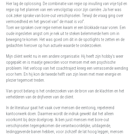
Hier lag de oplossing. De combinatie van regie op invulling van vrije tijd en
regie op het plannen van een vervolgstap voor zijn carrière. Ja hier was
ook zeker sprake van bore-out verschijnselen. Terwijl de vraag ging over
vermoeidheid en het gevoel van“ de maat is vol”.
Toen we spraken over regie nemen kwam er een blokkade naar voren. Een
oude ingesleten angst om je nek uit te steken belemmerde hem om in
beweging te komen. Het was goed om dit in de spotlights te zetten en de
gedachten hierover op hun actuele waarde te onderzoeken.
Mijn cliënt werkt nu in een andere organisatie. Hij heeft zijn hobby’s weer
opgepakt en is maatje geworden voor mensen met een psychische
probleem. Het verloop van het coachtraject kreeg een verrassende wending
voor hem. En hij kon de tweede helft van zijn leven met meer energie en
plezier tegemoet treden.
Van groot belang is het onderzoeken van de bron van de klachten en het
verhelderen van de drijfveren van de cliënt.
In de literatuur gaat het vaak over mensen die eentonig, repeterend
kantoorwerk doen. Daarmee wordt de indruk gewekt dat het alleen
voorkomt bij deze doelgroep. Ik ben juist mensen met bore-out
verschijnselen tegengekomen die verantwoordelijke, uitdagende,
leidinggevende banen hebben, voor zichzelf de lat hoog leggen, mensen