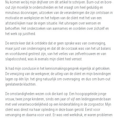
Nu komen we bij mijn drijfveer om dit artikel te schrijven. Burn-out en bore-
out zijn moeilijk te onderscheiden en het vraagt om heel geduldig en
minutieus doorvragen, uitzoeken van de veranderingen die zijn ontstaan in
motivatie en werkplezier en het helpen van de cliënt met het van een
afstand kijken naar de eigen situatie. Het uitvragen over wensen en
behoeften. Het onderzoeken van aannames en oordelen over zichzelf en
het werk op juistheid.
De eerste keer dat ik ontdekte dat er geen sprake was van overvraging,
maar juist van ondervraging en dat dit de oorzaak was van het uit balans
en voortdurend gestrest zijn, van het verlies van zelfvertrouwen en van
slapeloosheid, was ik evenals mijn cliënt heel verrast.
Ik had mijn conclusie in het kennismakingsgesprek eigenlijk al getrokken.
De verwijzing van de werkgever, de uitleg van de cliënt en mijn bevindingen
lagen op één lijn: het ging natuurlijk om overvraging en dus om burn-out
gerelateerde klachten.
De omstandigheden wezen ook die kant op: Een hoogopgeleide jonge
vrouw, twee jonge kinderen, sinds een jaar of vijf een leidinggevende baan
met veel verantwoordelijkheid op een kinderafdeling in de zorgsector. Mijn
cliënt was direct na haar opleiding in deze baan gerold. Eerst voor
vervanging en daarna voor vast. Er was veel werkdruk, er waren problemen