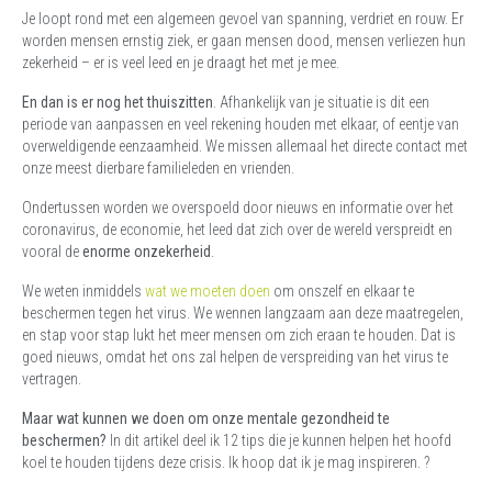
Je loopt rond met een algemeen gevoel van spanning, verdriet en rouw. Er
worden mensen ernstig ziek, er gaan mensen dood, mensen verliezen hun
zekerheid – er is veel leed en je draagt het met je mee.
En dan is er nog het thuiszitten
. Afhankelijk van je situatie is dit een
periode van aanpassen en veel rekening houden met elkaar, of eentje van
overweldigende eenzaamheid. We missen allemaal het directe contact met
onze meest dierbare familieleden en vrienden.
Ondertussen worden we overspoeld door nieuws en informatie over het
coronavirus, de economie, het leed dat zich over de wereld verspreidt en
vooral de
enorme onzekerheid
.
We weten inmiddels
wat we moeten doen
om onszelf en elkaar te
beschermen tegen het virus. We wennen langzaam aan deze maatregelen,
en stap voor stap lukt het meer mensen om zich eraan te houden. Dat is
goed nieuws, omdat het ons zal helpen de verspreiding van het virus te
vertragen.
Maar wat kunnen we doen om onze mentale gezondheid te
beschermen?
In dit artikel deel ik 12 tips die je kunnen helpen het hoofd
koel te houden tijdens deze crisis. Ik hoop dat ik je mag inspireren. ?