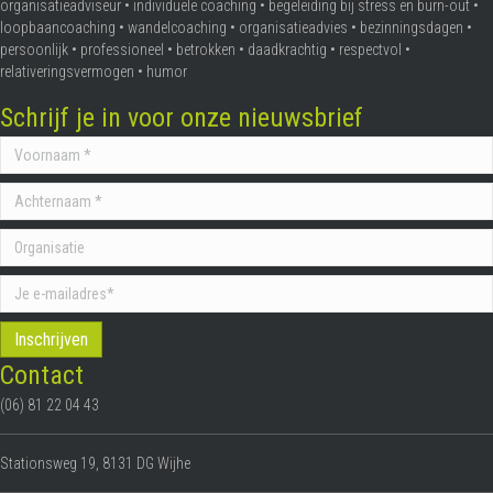
organisatieadviseur • individuele coaching • begeleiding bij stress en burn-out •
loopbaancoaching • wandelcoaching • organisatieadvies • bezinningsdagen •
persoonlijk • professioneel • betrokken • daadkrachtig • respectvol •
relativeringsvermogen • humor
Schrijf je in voor onze nieuwsbrief
Contact
(06) 81 22 04 43
Stationsweg 19, 8131 DG Wijhe