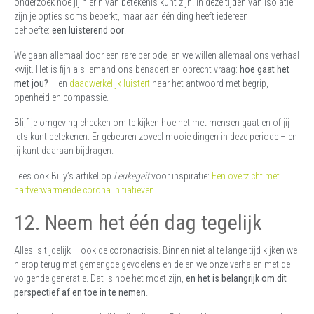
onderzoek hoe jij hierin van betekenis kunt zijn. In deze tijden van isolatie
zijn je opties soms beperkt, maar aan één ding heeft iedereen
behoefte:
een luisterend oor
.
We gaan allemaal door een rare periode, en we willen allemaal ons verhaal
kwijt. Het is fijn als iemand ons benadert en oprecht vraag:
hoe gaat het
met jou?
– en
daadwerkelijk luistert
naar het antwoord met begrip,
openheid en compassie.
Blijf je omgeving checken om te kijken hoe het met mensen gaat en of jij
iets kunt betekenen. Er gebeuren zoveel mooie dingen in deze periode – en
jij kunt daaraan bijdragen.
Lees ook Billy’s artikel op
Leukegeit
voor inspiratie:
Een overzicht met
hartverwarmende corona initiatieven
12. Neem het één dag tegelijk
Alles is tijdelijk – ook de coronacrisis. Binnen niet al te lange tijd kijken we
hierop terug met gemengde gevoelens en delen we onze verhalen met de
volgende generatie. Dat is hoe het moet zijn,
en het is belangrijk om dit
perspectief af en toe in te nemen
.