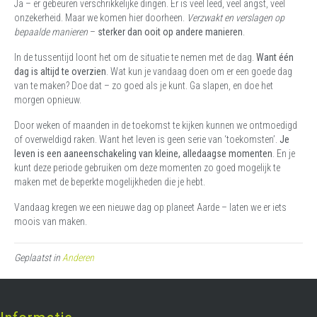
Ja – er gebeuren verschrikkelijke dingen. Er is veel leed, veel angst, veel
onzekerheid. Maar we komen hier doorheen.
Verzwakt en verslagen op
bepaalde manieren
–
sterker dan ooit op andere manieren
.
In de tussentijd loont het om de situatie te nemen met de dag.
Want één
dag is altijd te overzien
. Wat kun je vandaag doen om er een goede dag
van te maken? Doe dat – zo goed als je kunt. Ga slapen, en doe het
morgen opnieuw.
Door weken of maanden in de toekomst te kijken kunnen we ontmoedigd
of overweldigd raken. Want het leven is geen serie van ‘toekomsten’.
Je
leven is een aaneenschakeling van kleine, alledaagse momenten
. En je
kunt deze periode gebruiken om deze momenten zo goed mogelijk te
maken met de beperkte mogelijkheden die je hebt.
Vandaag kregen we een nieuwe dag op planeet Aarde – laten we er iets
moois van maken.
Geplaatst in
Anderen