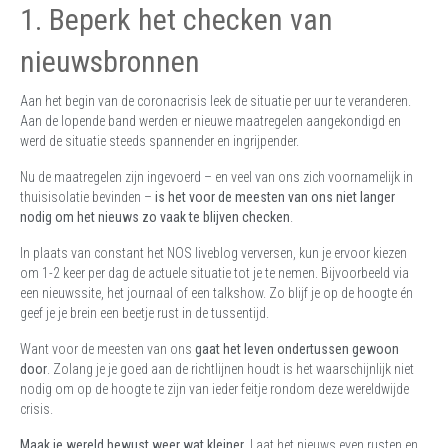
1. Beperk het checken van
nieuwsbronnen
Aan het begin van de coronacrisis leek de situatie per uur te veranderen.
Aan de lopende band werden er nieuwe maatregelen aangekondigd en
werd de situatie steeds spannender en ingrijpender.
Nu de maatregelen zijn ingevoerd – en veel van ons zich voornamelijk in
thuisisolatie bevinden –
is het voor de meesten van ons niet langer
nodig om het nieuws zo vaak te blijven checken
.
In plaats van constant het NOS liveblog verversen, kun je ervoor kiezen
om 1-2 keer per dag de actuele situatie tot je te nemen. Bijvoorbeeld via
een nieuwssite, het journaal of een talkshow. Zo blijf je op de hoogte én
geef je je brein een beetje rust in de tussentijd.
Want voor de meesten van ons
gaat het leven ondertussen gewoon
door
. Zolang je je goed aan de richtlijnen houdt is het waarschijnlijk niet
nodig om op de hoogte te zijn van ieder feitje rondom deze wereldwijde
crisis.
Maak je wereld bewust weer wat kleiner
. Laat het nieuws even rusten en