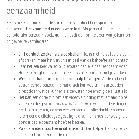
eenzaamheid
Het is niet voor niets dat de koning eenzaamheid heel specifiek
benoemde.
Eenzaamheid is een zware last
. Als je merkt dat je je in deze
periode juist eenzaam voelt, gun het jezelf dan om te doen wat je kunt om
dit gevoel te verminderen.
Blijf contact zoeken via videobellen
. Het is niet hetzelfde als echt
afspreken, maar het vervult een deel van de behoefte aan contact.
Laat het een keer vallen bij dierbaren dat je je best eenzaam voelt.
Hopelijk zorgt dit ervoor dat ze iets vaker contact met je zoeken.
Wees niet bang om expliciet om hulp te vragen
. Anderen beseffen
vaak niet hoe eenzaam iemand zich kan voelen, maar zouden
direct doen wat ze kunnen als ze weten hoe ernstig de situatie is.
Het kan een optie zijn om een videoverbinding met iemand op te
zetten en die gewoon
open te laten staan
terwijl je andere dingen
doet zoals koken, de was wegvouwen of koffie drinkt. Zo ervaar je
iets meer die alledaagse gezelligheid van iemands aanwezigheid
zonder dat je constant hoeft te kletsen.
Pas de andere tips toe in dit artikel
, dit kan helpen het gevoel van
eenzaamheid te verminderen.