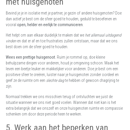
met huisgenoten
Bevind je je in isolatie met je partner, je gezin of andere huisgenoten? Doe
dan actief je best om de sfeer goed te houden, geduld te beoefenen en
vooral
open, helder en eerlijk te communiceren
.
Het helpt om aan elkaar duidelijk te maken dat we
het allemaal uitdagend
vinden
en dat er af en toe frustraties zullen ontstaan, maar dat we ons
best doen om de sfeer goed te houden.
Wees een prettige huisgenoot
. Ruim je rommel op, doe kleine
behulpzame dingen voor anderen, houd je omgeving schoon. Maak het
leven een beetje leuker en makkelijker voor anderen. Doe je best om een
positieve sfeer te creëren, luister naar je huisgenoten zonder oordeel en
geef ze de ruimte om een
slechte dag
te hebben of gewoon chagrijnig te
zijn.
Normaal trekken we ons misschien terug of ontvluchten we juist de
situatie wanneer we ons niet goed voelen. Wanneer dat niet kan is het
extra belangrijk dat we onszelf en onze huisgenoten ruimte en compassie
schenken om door deze periode heen te werken.
5. Werk aan het beperken van