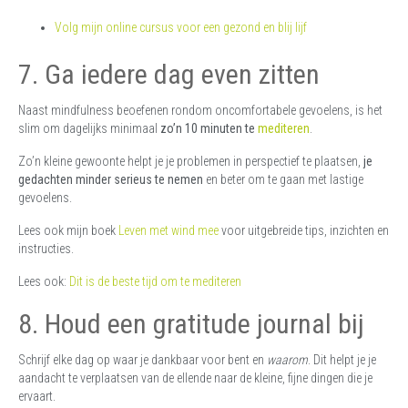
Volg mijn online cursus voor een gezond en blij lijf
7. Ga iedere dag even zitten
Naast mindfulness beoefenen rondom oncomfortabele gevoelens, is het
slim om dagelijks minimaal
zo’n 10 minuten te
mediteren
.
Zo’n kleine gewoonte helpt je je problemen in perspectief te plaatsen,
je
gedachten minder serieus te nemen
en beter om te gaan met lastige
gevoelens.
Lees ook mijn boek
Leven met wind mee
voor uitgebreide tips, inzichten en
instructies.
Lees ook:
Dit is de beste tijd om te mediteren
8. Houd een gratitude journal bij
Schrijf elke dag op waar je dankbaar voor bent en
waarom
. Dit helpt je je
aandacht te verplaatsen van de ellende naar de kleine, fijne dingen die je
ervaart.