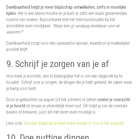
Dankbaarheid helpt je meer blijdschap ontwikkelen, zelfs in moeilijke
tijden
. Het is een kleine moeite en je kunt er zelfs een leuke gezamenlijke
routine van maken. Bijvoorbeeld met het hele huishouden bij het
avondeten even rondgaan:
“Waar ben jij vandaag dankbaar voor en
waarom?”
Dankbaarheid zorgt voor een opwaartse spiraal, waardoor je makkelijker
positief blijft.
9. Schrijf je zorgen van je af
Hoe meer je worstelt, des te belangrijker het is om een dagboek bij te
houden. Schrijf over je zorgen, de dingen die je hebt geleerd, de zaken waar
je bang voor bent.
Door je gedachten op papier (of het scherm) te zetten
creëer je overzicht
in je hoofd
en ervaar je uiteindelijk meer rust. Dit helpt je om de mentale
balans te bewaren, juist als het leven even moeilijk is.
Lees ook:
Hoe een dagboek je leven beter maakt (+ hoe ik het aanpak)
10. Doe nuttige dingen