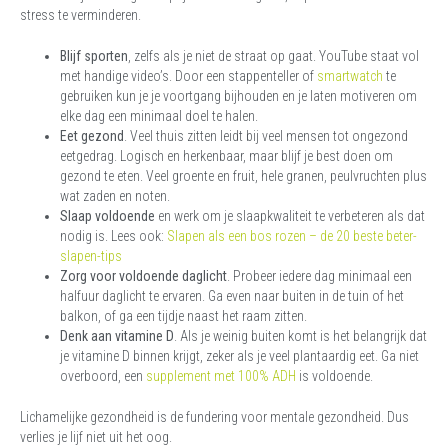
stress te verminderen.
Blijf sporten
, zelfs als je niet de straat op gaat. YouTube staat vol
met handige video’s. Door een stappenteller of
smartwatch
te
gebruiken kun je je voortgang bijhouden en je laten motiveren om
elke dag een minimaal doel te halen.
Eet gezond
. Veel thuis zitten leidt bij veel mensen tot ongezond
eetgedrag. Logisch en herkenbaar, maar blijf je best doen om
gezond te eten. Veel groente en fruit, hele granen, peulvruchten plus
wat zaden en noten.
Slaap voldoende
en werk om je slaapkwaliteit te verbeteren als dat
nodig is. Lees ook:
Slapen als een bos rozen – de 20 beste beter-
slapen-tips
Zorg voor voldoende daglicht
. Probeer iedere dag minimaal een
halfuur daglicht te ervaren. Ga even naar buiten in de tuin of het
balkon, of ga een tijdje naast het raam zitten.
Denk aan vitamine D
. Als je weinig buiten komt is het belangrijk dat
je vitamine D binnen krijgt, zeker als je veel plantaardig eet. Ga niet
overboord, een
supplement met 100% ADH
is voldoende.
Lichamelijke gezondheid is de fundering voor mentale gezondheid. Dus
verlies je lijf niet uit het oog.