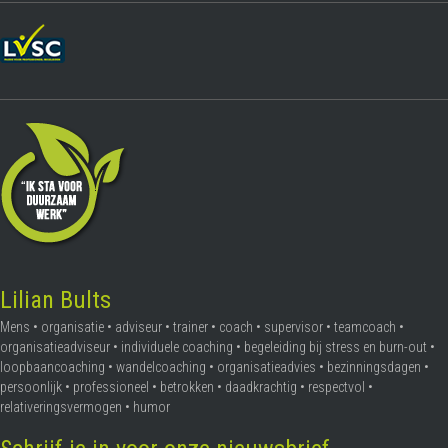
Lilian Bults
Mens • organisatie • adviseur • trainer • coach • supervisor • teamcoach •
organisatieadviseur • individuele coaching • begeleiding bij stress en burn-out •
loopbaancoaching • wandelcoaching • organisatieadvies • bezinningsdagen •
persoonlijk • professioneel • betrokken • daadkrachtig • respectvol •
relativeringsvermogen • humor