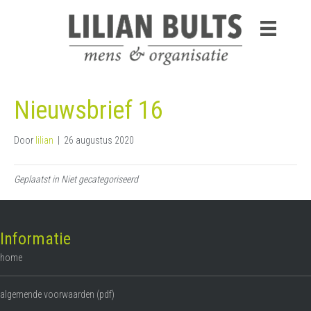
Nieuwsbrief 16
Door
lilian
|
26 augustus 2020
Geplaatst in Niet gecategoriseerd
Informatie
home
algemende voorwaarden (pdf)