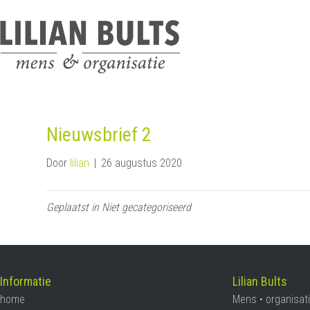
Nieuwsbrief 2
Door
lilian
|
26 augustus 2020
Geplaatst in Niet gecategoriseerd
Informatie
Lilian Bults
home
Mens • organisati