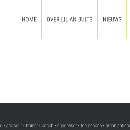
HOME
OVER LILIAN BULTS
NIEUWS
e • adviseur • trainer • coach • supervisor • teamcoach • organisatiea