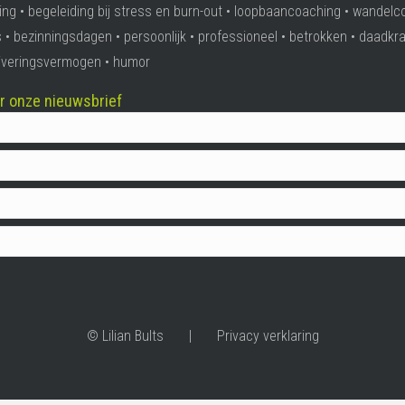
ing • begeleiding bij stress en burn-out • loopbaancoaching • wandelc
 • bezinningsdagen • persoonlijk • professioneel • betrokken • daadkra
ativeringsvermogen • humor
oor onze nieuwsbrief
© Lilian Bults |
Privacy verklaring