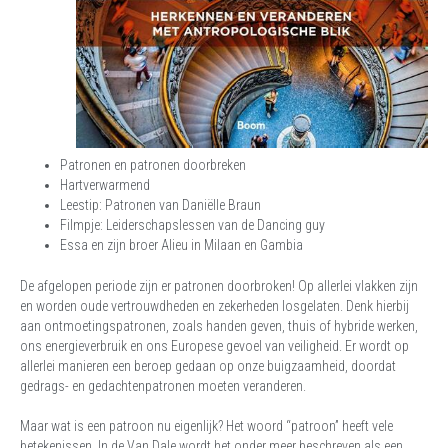
Patronen en patronen doorbreken
Hartverwarmend
Leestip: Patronen van Daniëlle Braun
Filmpje: Leiderschapslessen van de Dancing guy
Essa en zijn broer Alieu in Milaan en Gambia
De afgelopen periode zijn er patronen doorbroken! Op allerlei vlakken zijn
en worden oude vertrouwdheden en zekerheden losgelaten. Denk hierbij
aan ontmoetingspatronen, zoals handen geven, thuis of hybride werken,
ons energieverbruik en ons Europese gevoel van veiligheid. Er wordt op
allerlei manieren een beroep gedaan op onze buigzaamheid, doordat
gedrags- en gedachtenpatronen moeten veranderen.
Maar wat is een patroon nu eigenlijk? Het woord “patroon” heeft vele
betekenissen. In de Van Dale wordt het onder meer beschreven als een