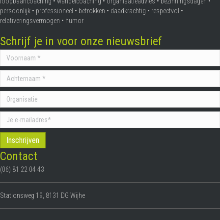
loopbaancoaching • wandelcoaching • organisatieadvies • bezinningsdagen •
persoonlijk • professioneel • betrokken • daadkrachtig • respectvol •
relativeringsvermogen • humor
Schrijf je in voor onze nieuwsbrief
Contact
(06) 81 22 04 43
Stationsweg 19, 8131 DG Wijhe