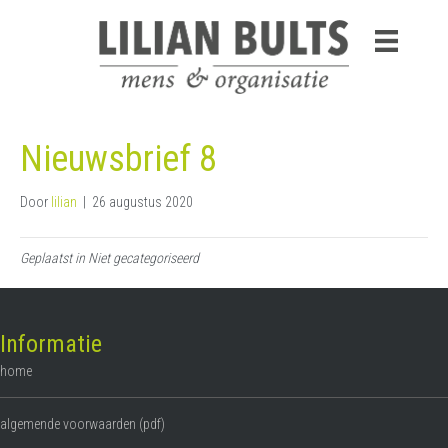
Nieuwsbrief 8
Door
lilian
|
26 augustus 2020
Geplaatst in Niet gecategoriseerd
Informatie
home
algemende voorwaarden (pdf)