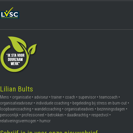
Lilian Bults
Mens • organisatie • adviseur • trainer • coach • supervisor • teamcoach •
organisatieadviseur • individuele coaching • begeleiding bij stress en burn-out •
loopbaancoaching • wandelcoaching • organisatieadvies • bezinningsdagen •
persoonlijk • professioneel • betrokken • daadkrachtig • respectvol •
relativeringsvermogen • humor