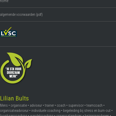
home
algemende voorwaarden (pdf)
Lilian Bults
Mens • organisatie • adviseur • trainer • coach • supervisor • teamcoach •
organisatieadviseur • individuele coaching • begeleiding bij stress en burn-out •
loopbaancoaching • wandelcoaching • organisatieadvies • bezinningsdagen •