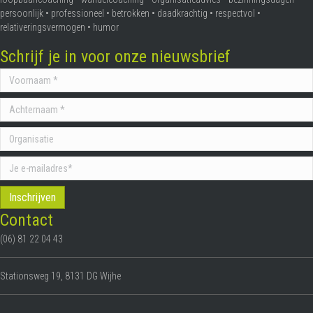
persoonlijk • professioneel • betrokken • daadkrachtig • respectvol •
relativeringsvermogen • humor
Schrijf je in voor onze nieuwsbrief
Contact
(06) 81 22 04 43
Stationsweg 19, 8131 DG Wijhe