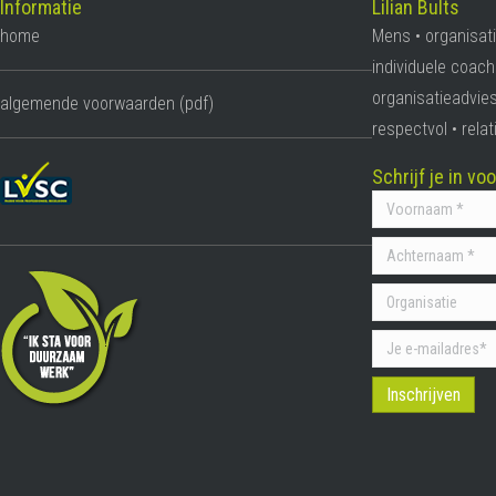
Informatie
Lilian Bults
home
Mens • organisati
individuele coach
organisatieadvies
algemende voorwaarden (pdf)
respectvol • rel
Schrijf je in v