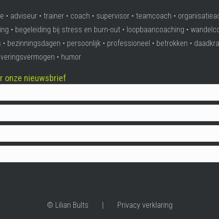
e • adviseur • trainer • coach • supervisor • teamcoach • organisatiea
ing • begeleiding bij stress en burn-out • loopbaancoaching • wandelc
 • bezinningsdagen • persoonlijk • professioneel • betrokken • daadkra
ativeringsvermogen • humor
oor onze nieuwsbrief
© Lilian Bults |
Privacy verklaring