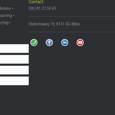
Contact
dviseur •
(06) 81 22 04 43
oaching •
chtig •
Stationsweg 19, 8131 DG Wijhe