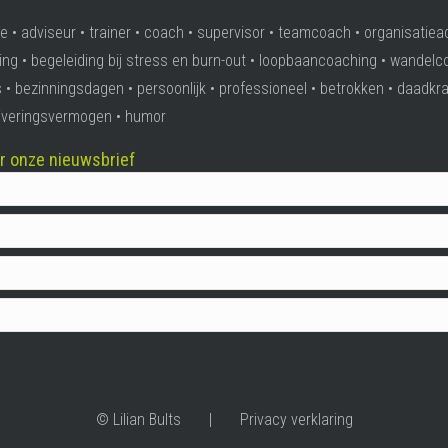
e • adviseur • trainer • coach • supervisor • teamcoach • organisatiea
ing • begeleiding bij stress en burn-out • loopbaancoaching • wandelc
 • bezinningsdagen • persoonlijk • professioneel • betrokken • daadkra
ativeringsvermogen • humor
oor onze nieuwsbrief
© Lilian Bults |
Privacy verklaring