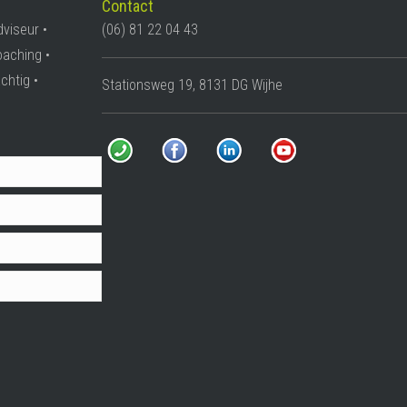
Contact
dviseur •
(06) 81 22 04 43
oaching •
chtig •
Stationsweg 19, 8131 DG Wijhe