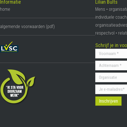
Informatie
Lilian Bults
home
Mens • organisati
individuele coach
organisatieadvies
algemende voorwaarden (pdf)
respectvol • rel
Schrijf je in v